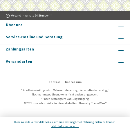
Versand innerhalb 24 Stunden**
Über uns
Service-Hotline und Beratung
Zahlungsarten
Versandarten
Kontakt
Impressum
* Alle Preise inkl. gesetzl. Mehrwertsteuer zzgl.
Versandkosten
und ggf.
Nachnahmegebühren, wenn nicht anders angegeben.
** nach bestätigtem Zahlungseingang
© 2026 rotec-shop - Alle Rechte vorbehalten. Theme by
ThemeWare®
Diese Website verwendet Cookies, um eine bestmögliche Erfahrung bieten zu können.
Mehr Informationen ...