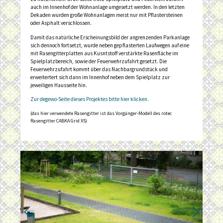
auch im Innenhof der Wohnanlage umgesetzt werden. In den letzten
Dekaden wurden große Wohnanlagen meist nur mit Pflastersteinen
oder Asphalt verschlossen.
Damit das natürliche Erscheinungsbild der angrenzenden Parkanlage
sich dennoch fortsetzt, wurde neben gepflasterten Laufwegen auf eine
mit Rasengitterplatten aus Kusntstoff verstärkte Rasenfläche im
Spielplatzbereich, sowie der Feuerwehrzufahrt gesetzt. Die
Feuerwehrzufahrt kommt über das Nachbargrundstück und
erweitertert sich dann im Innenhof neben dem Spielplatz zur
jeweiligen Hausseite hin.
Zur degewo-Seite dieses Projektes bitte hier klicken.
(das hier verwendete Rasengitter ist das Vorgänger-Modell des rotec
Rasengitter CABKA Grid X5)