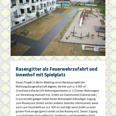
Rasengitter als Feuerwehrzufahrt und
Innenhof mit Spielplatz
Dieses Projekt in Berlin-Wedding ist ein Neubauprojekt der
Wohnungsbaugesellschaft degewo, die hier auf ca. 4.000 m²
Grundstücksfläche 104 Wohnungseinheiten (1-3 Zimmer Wohnungen)
zur Vermietung realisiert hat. Direkt am Gleimtunnel (Gleimstraße /
Graunstraße) gelegen bietet dieses Wohnobjekt fußläufigen Zugang
zum Mauerpark (direkt auf der anderen Seite des Gleimtunnel) sowie
auch zum Huumbolthain (ca. 500 m) und liegt somit direkt an einer
grünen Parkanlage (grenzt direkt an den Mauerpark). Dieser Zugang
zu natürlichem Grün sollte trotz Spielplatz und Feuerwehrzufahrt