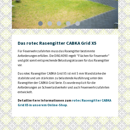
Das rotec Rasengitter CABKA Grid X5
Für Feuerwehrzufahrten muss das Rasengitter bestimmte
Anforderungen erfüllen. Die DIN14090 regelt "Flächen für Feuerwehr"
und gibt somit entsprechende Belastungsklassen für das Rasengitter
vor.
Das rotec Rasengitter CABKA Grid X5 ist mit 5 mm Wandstärke die
stabilste und am stärksten zu belastende Ausführung unter den
Rasengitter der CABKA Grid Serie. Es wurde explizit für die
Anforderungen an Schwerlastverkehr und auch Feuerwerhrzufahrten
entwickelt.
Detailliertere Informationen zum
rotec Rasengitter CABKA
Grid X5 in unserem Online-Shop
.