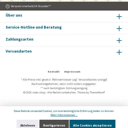
Versand innerhalb 24 Stunden**
Über uns
Service-Hotline und Beratung
Zahlungsarten
Versandarten
Kontakt
Impressum
* Alle Preise inkl. gesetzl. Mehrwertsteuer zzgl.
Versandkosten
und ggf.
Nachnahmegebühren, wenn nicht anders angegeben.
** nach bestätigtem Zahlungseingang
© 2026 rotec-shop - Alle Rechte vorbehalten. Theme by
ThemeWare®
Diese Website verwendet Cookies, um eine bestmögliche Erfahrung bieten zu können.
Mehr Informationen ...
Ablehnen
Konfigurieren
Alle Cookies akzeptieren