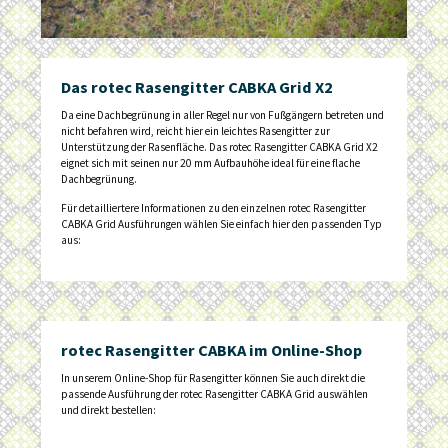
Das rotec Rasengitter CABKA Grid X2
Da eine Dachbegrünung in aller Regel nur von Fußgängern betreten und
nicht befahren wird, reicht hier ein leichtes Rasengitter zur
Unterstützung der Rasenfläche. Das rotec Rasengitter CABKA Grid X2
eignet sich mit seinen nur 20 mm Aufbauhöhe ideal für eine flache
Dachbegrünung.
Für detailliertere Informationen zu den einzelnen rotec Rasengitter
CABKA Grid Ausführungen wählen Sie einfach hier den passenden Typ
aus:
rotec Rasengitter CABKA im Online-Shop
In unserem Online-Shop für Rasengitter können Sie auch direkt die
passende Ausführung der rotec Rasengitter CABKA Grid auswählen
und direkt bestellen: