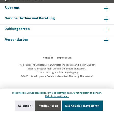
Über uns
Service-Hotline und Beratung
Zahlungsarten
Versandarten
Kontakt
Impressum
* Alle Preise inkl. gesetzl. Mehrwertsteuer zzgl.
Versandkosten
und ggf.
Nachnahmegebühren, wenn nicht anders angegeben.
** nach bestätigtem Zahlungseingang
© 2026 rotec-shop - Alle Rechte vorbehalten. Theme by
ThemeWare®
Diese Website verwendet Cookies, um eine bestmögliche Erfahrung bieten zu können.
Mehr Informationen ...
Ablehnen
Konfigurieren
Alle Cookies akzeptieren